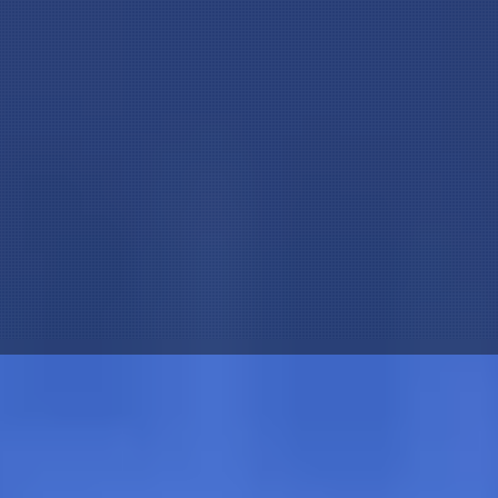
进行改性造粒时，类似玻纤或其他杂质
中的碳化层，影响了阻燃！形象的说是
应破坏碳化层！这就是在使用PP阻燃母
响。PP阻燃母粒，就是就是PP阻燃剂
的粒子。 分类：PP阻燃母粒分为，溴
V2 PP阻燃阻燃母粒，V2 PP阻燃
低共聚型的PP阻燃母粒，添加量不到4
答 1，如果你是做PP阻燃母粒的，建议
乙烷50公斤，三氧化二锑15公斤，锑伴
2，如果你是做PP制品的，建议